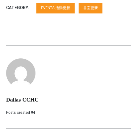
CATEGORY:
EVENTS 活動更新
書室更新
Dallas CCHC
Posts created
94