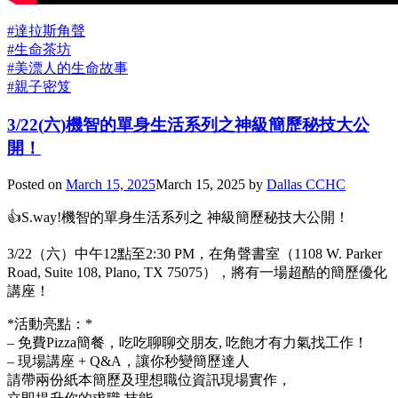
#達拉斯角聲
#生命茶坊
#美漂人的生命故事
#親子密笈
3/22(六)機智的單身生活系列之神級簡歷秘技大公
開！
Posted on
March 15, 2025
March 15, 2025
by
Dallas CCHC
👍S.way!機智的單身生活系列之 神級簡歷秘技大公開！
3/22（六）中午12點至2:30 PM，在角聲書室（1108 W. Parker
Road, Suite 108, Plano, TX 75075），將有一場超酷的簡歷優化
講座！
*活動亮點：*
– 免費Pizza簡餐，吃吃聊聊交朋友, 吃飽才有力氣找工作！
– 現場講座 + Q&A，讓你秒變簡歷達人
請帶兩份紙本簡歷及理想職位資訊現場實作，