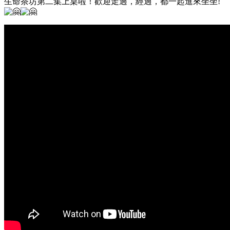
生命茶坊第二集上桌啦！歡迎走過，經過，都一起進來坐坐!