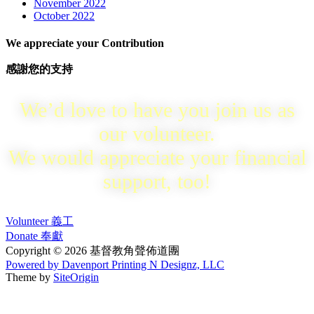
November 2022
October 2022
We appreciate your Contribution
感謝您的支持
We’d love to have you join us as
our volunteer.
We would appreciate your financial
support, too!
Volunteer 義工
Donate 奉獻
Copyright © 2026 基督教角聲佈道團
Powered by Davenport Printing N Designz, LLC
Theme by
SiteOrigin