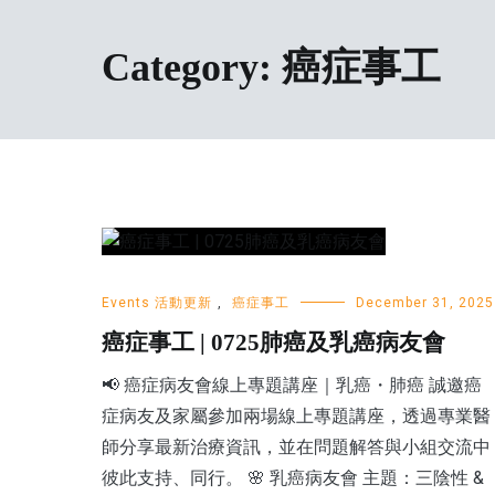
Category:
癌症事工
Events 活動更新
,
癌症事工
December 31, 2025
癌症事工 | 0725肺癌及乳癌病友會
📢 癌症病友會線上專題講座｜乳癌・肺癌 誠邀癌
症病友及家屬參加兩場線上專題講座，透過專業醫
師分享最新治療資訊，並在問題解答與小組交流中
彼此支持、同行。 🌸 乳癌病友會 主題：三陰性 &