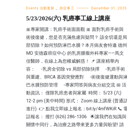
Events 活動更新
,
癌症事工
December 31, 2025
5/23/2026(六) 乳癌事工線上講座
🎀專家開講：乳癌手術面面觀 🎀 面對乳癌手術與
術後復健，您是否充滿焦慮與疑問？ 該全切還是局
部切除？如何預防淋巴水腫？本月病友會特邀 德州
MD 安德森癌症中心 的乳房腫瘤外科專家——馬文
佳醫師，在線上為您權威解惑！ 📌 講座精華內
容： -乳房全切除 vs 局部切除抉擇 -乳癌手術
與重建、BRCA 基因突變應對 -術後復健運動與
巴水腫預防管理 -專家問答與病友分組交流 📅 活
動資訊： 僅限乳癌患者與家屬 時間： 5/23 (六)
12-2 pm (美中時間) 形式： Zoom 線上講座 (普通
進行) 👉 點我立即線上報名：bit.ly/4mfWKiR 📞 
話報名： 撥打 (626) 286-1306 🌟讓我們在知識與
關懷中同行，為治療之路帶來更多力量與盼望! 請