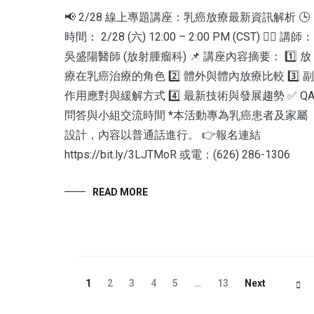
📢 2/28 線上專題講座：乳癌放療最新資訊解析 🕒
時間： 2/28 (六) 12:00 – 2:00 PM (CST) 👨‍⚕️ 講師：
吳盛陽醫師 (放射腫瘤科) 📌 講座內容摘要： 1️⃣ 放
療在乳癌治療的角色 2️⃣ 體外與體內放療比較 3️⃣ 副
作用應對與緩解方式 4️⃣ 最新技術與發展趨勢 ✅ Q
問答與小組交流時間 *本活動專為乳癌患者及家屬
設計，內容以普通話進行。 👉報名連結
https://bit.ly/3LJTMoR 或電：(626) 286-1306
READ MORE
1
2
3
4
5
…
13
Next