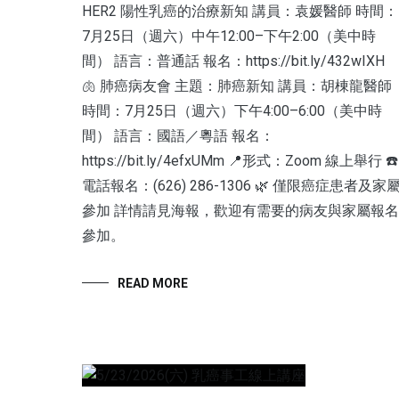
HER2 陽性乳癌的治療新知 講員：袁媛醫師 時間：
7月25日（週六）中午12:00–下午2:00（美中時
間） 語言：普通話 報名：https://bit.ly/432wIXH
🫁 肺癌病友會 主題：肺癌新知 講員：胡棟龍醫師
時間：7月25日（週六）下午4:00–6:00（美中時
間） 語言：國語／粵語 報名：
https://bit.ly/4efxUMm 📍形式：Zoom 線上舉行 ☎️
電話報名：(626) 286-1306 🌿 僅限癌症患者及家
參加 詳情請見海報，歡迎有需要的病友與家屬報名
參加。
READ MORE