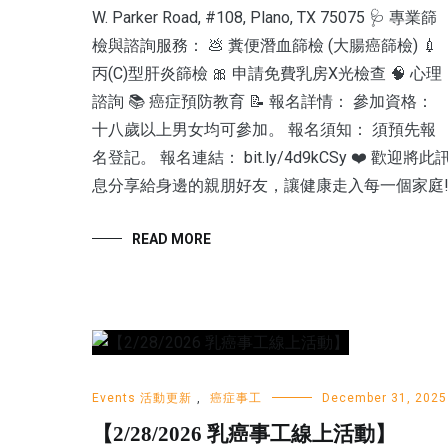
W. Parker Road, #108, Plano, TX 75075 🩺 專業篩
檢與諮詢服務： 💩 糞便潛血篩檢 (大腸癌篩檢) 💉
丙(C)型肝炎篩檢 🎀 申請免費乳房X光檢查 🧠 心理
諮詢 📚 癌症預防教育 📝 報名詳情： 參加資格：
十八歲以上男女均可參加。 報名須知： 須預先報
名登記。 報名連結： bit.ly/4d9kCSy ❤️ 歡迎將此
息分享給身邊的親朋好友，讓健康走入每一個家庭
READ MORE
Events 活動更新
,
癌症事工
December 31, 2025
【2/28/2026 乳癌事工線上活動】