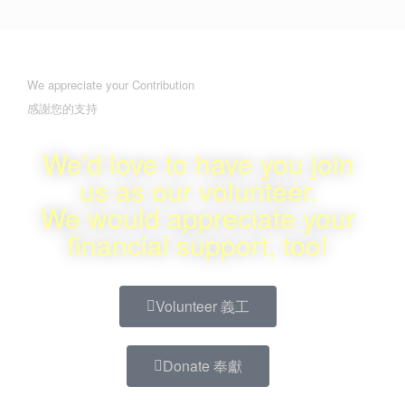
We appreciate your Contribution
感謝您的支持
We’d love to have you join
us as our volunteer.
We would appreciate your
financial support, too!
Volunteer 義工
Donate 奉獻