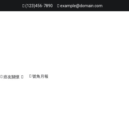
(123)456-7890
example@domain.com
角聲書室
聯絡我們
奉獻支持
號角月報
癌友關懷