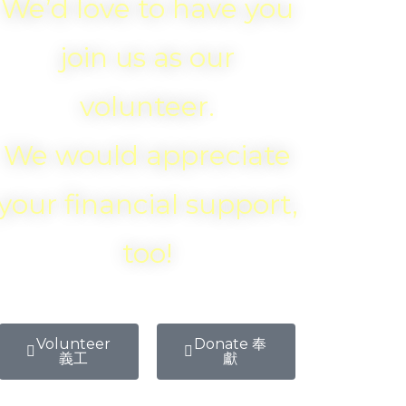
We’d love to have you
join us as our
volunteer.
We would appreciate
your financial support,
too!
Volunteer
Donate 奉
義工
獻