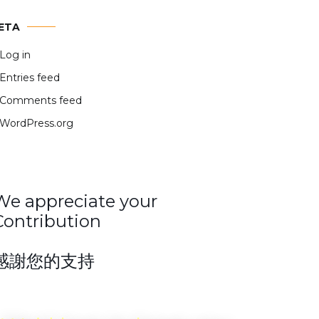
ETA
Log in
Entries feed
Comments feed
WordPress.org
We appreciate your
Contribution
感謝您的支持