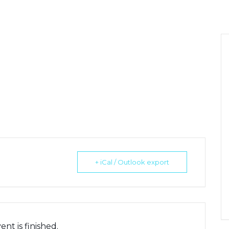
+ iCal / Outlook export
ent is finished.