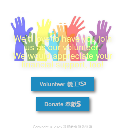
感謝您的支持
We’d love to have you join
us as our volunteer.
We would appreciate your
financial support, too!
Volunteer 義工
Donate 奉獻
Copyright © 2026 基督教角聲佈道團