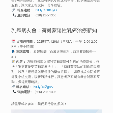
服務，讓大家互相支持、分享經驗。
報名連結：
bit.ly/45f8QyG
查詢電話：
(626) 286-1306
乳癌病友會：荷爾蒙陽性乳癌治療新知
日期與時間：
2025年7月26日（星期六）中午12:00-2:00
PM（美中時間）
主講嘉賓：
袁媛醫師（血液與腫瘤科，西達賽奈醫學中
心）
內容：
袁醫師將深入探討荷爾蒙陽性乳癌的治療新知，包
括「誰需要接受荷爾蒙療法？」、「荷爾蒙療法的副作用與應
對」以及「絕經前與絕經後的藥物選擇」。講座後設有問答環
節及小組交流，以普通話進行，讓患者及家屬有機會與專家互
動，獲得實用建議。
報名連結：
bit.ly/43Zg8rv
查詢電話：
(626) 286-1306
請盡早報名參加！我們期待您的參與！