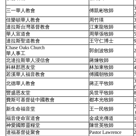
3
三一華人教會
傅凱彬牧師
佳樂頓華人教會
周竹瑛
達拉斯台灣基督教會
江東龍牧師
華人宣道會
周華張牧師
5
達拉斯聖道教會
王守仁博士
9
Chase Oaks Church
郭劍波牧師
華人事工
北達拉斯華人浸信會
蔣煉牧師
2
科林郡恩友堂
林加東牧師
若溪華人福音教會
傅國朝牧師
北德華人教會
蔣正平牧師
豐盛恩友堂
吳世平牧師
費斯可基督徒中國教會
都本光牧師
新生命福音堂
王一民牧師
福音使命宣道會
金成光傳道
神愛國際靈糧堂
陳世英牧師
1
達福基督徒聚會
Pastor Lawrence
2