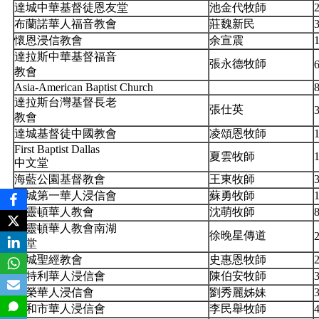
達城中華基督徒恩友堂
池金代牧師
2
布蘭諾華人福音教會
莊魏新民
懷恩浸信教會
余宣震
1
達拉斯中華基督福音
張永德牧師
6
教會
Asia-American Baptist Church
達拉斯台灣基督長老
張仕英
3
教會
達城基督徒中國教會
凌頌恩牧師
1
First Baptist Dallas
夏雲牧師
1
中文堂
海藍公園基督教會
王東牧師
3
達城第一華人浸信會
蘇勇牧師
1
雅靈頓華人教會
沈萌牧師
雅靈頓華人教會南湖
徐晚星傳道
2
分堂
雅城聖經教會
史惠恩牧師
2
伯特利華人浸信會
陳伯安牧師
向榮華人浸信會
劉秀麗姊妹
3
福和市華人浸信會
李民舉牧師