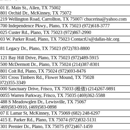
01 E. Main St., Allen, TX 75002
2801 Orchid Dr., McKinney, TX 75072
3219 Wellington Road, Carrollton, TX 75007/ chucerina@yahoo.com
6700 Independence Pkwy., Plano, TX 75023 (972)618-3777
025 Custer Rd., Plano, TX 75023 (972)867-2990
03 W. Parker Road, Plano, TX 75023 ContactUs@dallas-hlc.org
281 Legacy Dr., Plano, TX 75023 (972)783-8800
121 Bay Hill Drive, Plano, TX 75023 (972)489-5915
4500 McDermott Dr., Plano, TX 75024 (214)387-8301
7801 Coit Rd, Plano, TX 75024 (972)693-8476
3501 Cross Timbers Rd., Flower Mound, TX 75028
(972)355-3349
8000 Sanctuary Drive, Frisco, TX 75033 (租借) (214)267-9891
10055 Warren Parkway, Frisco, TX 75035 (469)362-5588
2488 S Meadowglen Dr., Lewisville, TX 75067
(469)583-0910, (469)583-0898
107 E Lamar St, McKinney, TX 75069 (682) 248-6297
415 E. Parker Rd., Plano, TX 75074 (972)832-5131
301 Premier Dr., Plano, TX 75075 (972)467-1459