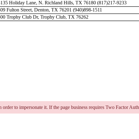
135 Holiday Lane, N. Richland Hills, TX 76180 (817)217-9233
09 Fulton Street, Denton, TX 76201 (940)898-1511
800 Trophy Club Dr, Trophy Club, TX 76262
in order to impersonate it. If the page business requires Two Factor Aut