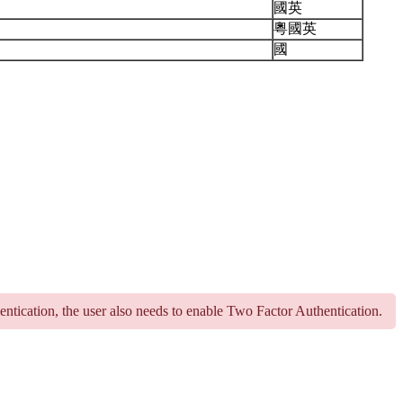
國英
粵國英
國
hentication, the user also needs to enable Two Factor Authentication.