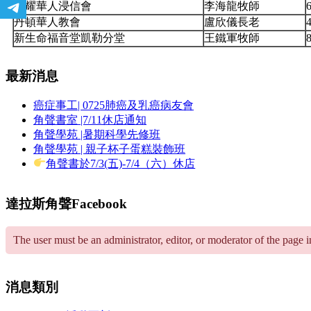
榮耀華人浸信會
李海龍牧師
6
丹頓華人教會
盧欣儀長老
4
新生命福音堂凱勒分堂
王鐵軍牧師
最新消息
癌症事工| 0725肺癌及乳癌病友會
角聲書室 |7/11休店通知
角聲學苑 |暑期科學先修班
角聲學苑 | 親子杯子蛋糕裝飾班
角聲書於7/3(五)-7/4（六）休店
達拉斯角聲Facebook
The user must be an administrator, editor, or moderator of the page 
消息類別