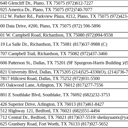
640 Glencliff Dr., Plano, TX 75075 (972)612-7227
3925 America Dr., Plano, TX 75075 (972)740-7077
112 W. Parker Rd., Parkview Plaza, #212, Plano, TX 75075 (972)423
00 Data Drive, #200, Plano, TX 75075 (972) 596-5896
801 W. Campbell Road, Richardson, TX 75080 (972)994-9558
19 La Salle Dr., Richardson, TX 75081 (817)637-9988 (C)
707 Campbell Trail, Richardson, TX 75082 (972)437-3466
606 Patterson St., Dallas, TX 75201 (9F Spurgeon-Harris Building )/
821 University Blvd, Dallas, TX75205 (214)525-4330(O), (214)736-
7817 Hillcrest Road, Dallas, TX 75252 (972)931-5500
805 Oakwood Lane, Arlington, TX 76012 (817)277-7556
801 E Southlake Blvd, Southlake, TX 76092 (682)232-3753
426 Superior Drive, Arlington, TX 76013 (817)461-8427
3512 Highway 121, Bedford, TX 76021 (682)551-4494
712 Central Dr., Bedford, TX 76021 (817)637-5519/ sheilayuantx@y
4625 Granbury Road, Fort Worth, TX 76133 (817)927-5652