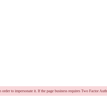
in order to impersonate it. If the page business requires Two Factor Aut